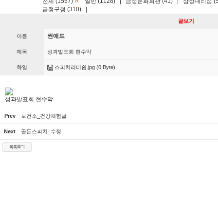
»
전체 (1557)
일반 (1128)
|
금정문화회관 (41)
|
삼성대리점 (5
금정구청 (310)
|
글보기
썬애드
이름
제목
성과발표회 현수막
화일
스피치리더쉽.jpg
(0 Byte)
성과발표회 현수막
Prev
보건소_건강체험날
Next
골든스피치_수정