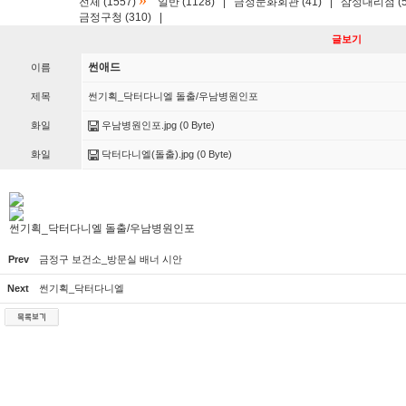
»
전체 (1557)
일반 (1128)
|
금정문화회관 (41)
|
삼성대리점 (5
금정구청 (310)
|
글보기
썬애드
이름
제목
썬기획_닥터다니엘 돌출/우남병원인포
화일
우남병원인포.jpg
(0 Byte)
화일
닥터다니엘(돌출).jpg
(0 Byte)
썬기획_닥터다니엘 돌출/우남병원인포
Prev
금정구 보건소_방문실 배너 시안
Next
썬기획_닥터다니엘