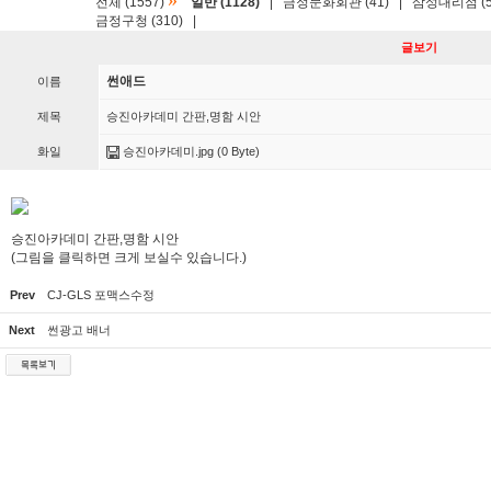
»
전체 (1557)
일반 (1128)
|
금정문화회관 (41)
|
삼성대리점 (5
금정구청 (310)
|
글보기
썬애드
이름
제목
승진아카데미 간판,명함 시안
화일
승진아카데미.jpg
(0 Byte)
승진아카데미 간판,명함 시안
(그림을 클릭하면 크게 보실수 있습니다.)
Prev
CJ-GLS 포맥스수정
Next
썬광고 배너