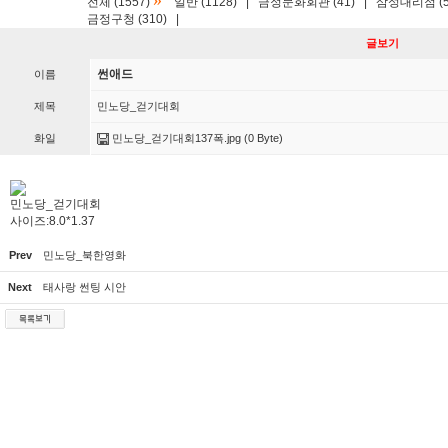
»
전체 (1557)
일반 (1128)
|
금정문화회관 (41)
|
삼성대리점 (5
금정구청 (310)
|
글보기
썬애드
이름
제목
민노당_걷기대회
화일
민노당_걷기대회137폭.jpg
(0 Byte)
민노당_걷기대회
사이즈:8.0*1.37
Prev
민노당_북한영화
Next
태사랑 썬팅 시안