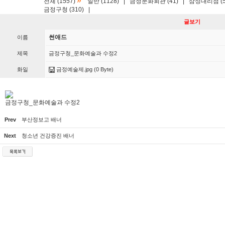
»
전체 (1557)
일반 (1128)
|
금정문화회관 (41)
|
삼성대리점 (5
금정구청 (310)
|
글보기
썬애드
이름
제목
금정구청_문화예술과 수정2
화일
금정예술제.jpg
(0 Byte)
금정구청_문화예술과 수정2
Prev
부산정보고 배너
Next
청소년 건강증진 배너