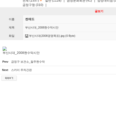
»
전체 (1557)
일반 (1128)
|
금정문화회관 (41)
|
삼성대리점 (5
금정구청 (310)
|
글보기
썬애드
이름
제목
부산시대_2008현수막시안
화일
부산시대(2008경영목표).jpg
(0 Byte)
부산시대_2008현수막시안
Prev
금정구 보건소_절주현수막
Next
스카이 주차간판