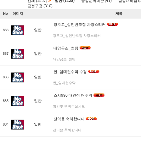
»
전체 (1557)
일반 (1128)
|
금정문화회관 (41)
|
삼성대리점 (5
금정구청 (310)
|
No
이미지
제목
경호고_성인반모집 차량스티커
일반
888
경호고_성인반모집 차량스티커
대양공조_썬팅
일반
887
대양공조_썬팅
썬_임대현수막 수정
일반
886
썬_임대현수막
스시990 대연점 현수막
일반
885
확인후 연락주십시오
전역을 축하합니다
일반
884
전역을 축하합니다