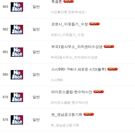
축결혼
일반
883
시안확인후 연락주세요~
코로시_이웃돕기_수정
일반
882
코로시_이웃돕기_수정
부곡1동사무소_자치센타수강생
일반
881
부곡1동사무소_자치센타수강생
스시990- Y베너 새로운 시안(블루)
일반
880
스시990
라이온스클럽-현수막시안
일반
879
라이온스클럽-현수막시안
썬_경남공고동기회
일반
878
썬_경남공고동기회