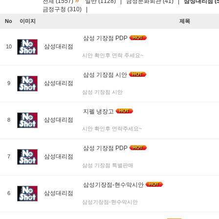
»
전체 (1557)
일반 (1128)
|
금정문화회관 (41)
|
삼성대리점 (5
금정구청 (310)
|
No
이미지
제목
삼성 기장점 PDP
삼성대리점
10
시안 확인후 연락 주세요~
삼성 기장점 시안
삼성대리점
9
삼성 기장점 시안
지펠 냉장고
삼성대리점
8
시안 확인후 연락주세요~
삼성 기장점 PDP
삼성대리점
7
삼성 기장점 특별판매
삼성기장점-현수막시안
삼성대리점
6
삼성기장점-현수막시안