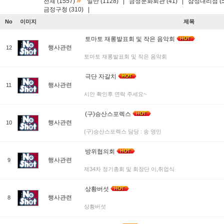
»
전체 (1557)
일반 (1128)
|
금정문화회관 (41)
|
삼성대리점 (5
금정구청 (310)
|
No
이미지
제목
토마토 재롱발표회 및 작은 음악회
행사관련
12
토마토 재롱발표회 및 작은 음악회
극단 자갈치
행사관련
11
시안 확인후 연락 주세요~
(구)승산스포렉스
행사관련
10
(구)승산스포렉스 담당 : 송 영민
방위협의회
행사관련
9
제34차 정기총회 및 회장단 이,취업식
상황버섯
행사관련
8
상황버섯