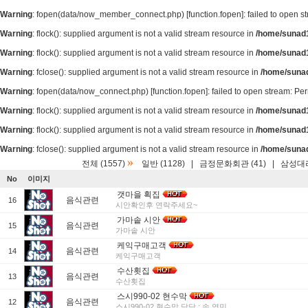
Warning
: fopen(data/now_member_connect.php) [
function.fopen
]: failed to open 
Warning
: flock(): supplied argument is not a valid stream resource in
/home/sunad1
Warning
: flock(): supplied argument is not a valid stream resource in
/home/sunad1
Warning
: fclose(): supplied argument is not a valid stream resource in
/home/suna
Warning
: fopen(data/now_connect.php) [
function.fopen
]: failed to open stream: P
Warning
: flock(): supplied argument is not a valid stream resource in
/home/sunad1
Warning
: flock(): supplied argument is not a valid stream resource in
/home/sunad1
Warning
: fclose(): supplied argument is not a valid stream resource in
/home/suna
»
전체 (1557)
일반 (1128)
|
금정문화회관 (41)
|
삼성대리
No
이미지
갯마을 획집
음식관련
16
시안확인후 연락주세요~
가마솥 시안
음식관련
15
가마솥 시안
케익구매고객
음식관련
14
케익구매고객
수산횟집
음식관련
13
수산횟집
스시990-02 현수막
음식관련
12
스시990-02 현수막 담당 : 송 영민