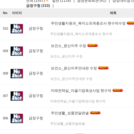
»
전체 (1557)
일반 (1128)
|
금정문화회관 (41)
|
삼성대리점 (5
금정구청 (310)
|
No
이미지
제목
주민생활지원과_복지소외계층조사 현수막수정
금정구청
310
주민생활지원과_복지소외계층조사 현수막
보건소_윤산지주 수정
금정구청
309
보건소_윤산지주 수정
보건소_윤산지주안내판 수정
금정구청
308
보건소_윤산지주안내판 수정
미래전략실_마을기업육성사업 현수막
금정구청
307
미래전략실_마을기업육성사업 현수막
주민생활_성품전달판넬
금정구청
306
주민생활_성품전달판넬