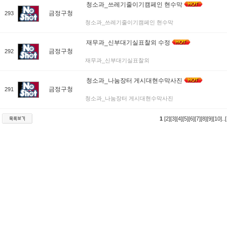
청소과_쓰레기줄이기캠페인 현수막
금정구청
293
청소과_쓰레기줄이기캠페인 현수막
재무과_신부대기실표찰외 수정
금정구청
292
재무과_신부대기실표찰외
청소과_나눔장터 게시대현수막사진
금정구청
291
청소과_나눔장터 게시대현수막사진
1
[2]
[3]
[4]
[5]
[6]
[7]
[8]
[9]
[10]
..