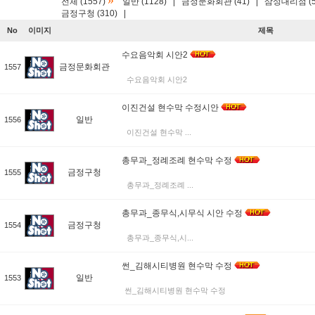
»
전체 (1557)
일반 (1128)
|
금정문화회관 (41)
|
삼성대리점 (5
금정구청 (310)
|
No
이미지
제목
수요음악회 시안2
금정문화회관
1557
수요음악회 시안2
이진건설 현수막 수정시안
일반
1556
이진건설 현수막 ...
총무과_정례조례 현수막 수정
금정구청
1555
총무과_정례조례 ...
총무과_종무식,시무식 시안 수정
금정구청
1554
총무과_종무식,시...
썬_김해시티병원 현수막 수정
일반
1553
썬_김해시티병원 현수막 수정