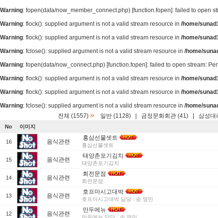
Warning
: fopen(data/now_member_connect.php) [
function.fopen
]: failed to open 
Warning
: flock(): supplied argument is not a valid stream resource in
/home/sunad1
Warning
: flock(): supplied argument is not a valid stream resource in
/home/sunad1
Warning
: fclose(): supplied argument is not a valid stream resource in
/home/suna
Warning
: fopen(data/now_connect.php) [
function.fopen
]: failed to open stream: P
Warning
: flock(): supplied argument is not a valid stream resource in
/home/sunad1
Warning
: flock(): supplied argument is not a valid stream resource in
/home/sunad1
Warning
: fclose(): supplied argument is not a valid stream resource in
/home/suna
»
전체 (1557)
일반 (1128)
|
금정문화회관 (41)
|
삼성대리
No
이미지
홍삼선물셋트
음식관련
16
홍삼선물셋트
태양촌포기김치
음식관련
15
태양촌포기김치
회전문점
음식관련
14
회전문점
호프마시고대박
음식관련
13
호프마시고대박 담당 : 송 영민
만두메뉴
음식관련
12
만두메뉴 담당 : 송 영민