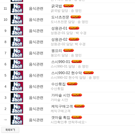
굵국밥
음식관련
11
굵국밥 담당 : 송 영민
도너츠전문
음식관련
10
도너츠전문 담당 : 송 영민
성원관-01
음식관련
9
성원관-01 담당 : 박 수경
성원관-02
음식관련
8
성원관-02 담당: 박 수경
꿩요리
음식관련
7
꿩요리 담당 : 송 영민
스시990-01
음식관련
6
스시990-01 담당 : 송 영민
스시990-02 현수막
음식관련
5
스시990-02 현수막 담당 : 송 영민
수산횟집
음식관련
4
수산횟집
가마솥 시안
음식관련
3
가마솥 시안
케익구매고객
음식관련
2
케익구매고객
갯마을 획집
음식관련
시안확인후 연락주세요~