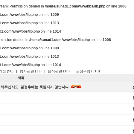
stream: Permission denied in
/home/sunad1.com/www/bbs/lib.php
on line
1008
.com/www/bbs/lib.php
on line
1009
.com/www/bbs/lib.php
on line
1013
d1.com/www/bbs/lib.php
on line
1014
ermission denied in
/home/sunad1.com/www/bbs/lib.php
on line
1008
.com/www/bbs/lib.php
on line
1009
.com/www/bbs/lib.php
on line
1013
d1.com/www/bbs/lib.php
on line
1014
점 (50)
|
행사관련 (12)
|
음식관련 (16)
|
금정구청 (310)
|
제목
인해주십시오. 결정후에는 책임지지 않습니다.