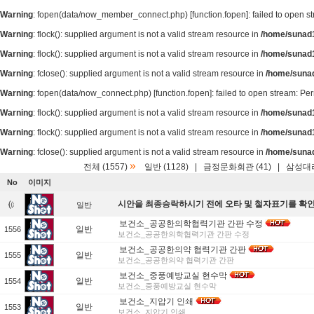
Warning
: fopen(data/now_member_connect.php) [
function.fopen
]: failed to open 
Warning
: flock(): supplied argument is not a valid stream resource in
/home/sunad1
Warning
: flock(): supplied argument is not a valid stream resource in
/home/sunad1
Warning
: fclose(): supplied argument is not a valid stream resource in
/home/suna
Warning
: fopen(data/now_connect.php) [
function.fopen
]: failed to open stream: P
Warning
: flock(): supplied argument is not a valid stream resource in
/home/sunad1
Warning
: flock(): supplied argument is not a valid stream resource in
/home/sunad1
Warning
: fclose(): supplied argument is not a valid stream resource in
/home/suna
»
전체 (1557)
일반 (1128)
|
금정문화회관 (41)
|
삼성대리
No
이미지
시안을 최종승락하시기 전에 오타 및 철자표기를 확
일반
보건소_공공한의학협력기관 간판 수정
일반
1556
보건소_공공한의학협력기관 간판 수정
보건소_공공한의약 협력기관 간판
일반
1555
보건소_공공한의약 협력기관 간판
보건소_중풍예방교실 현수막
일반
1554
보건소_중풍예방교실 현수막
보건소_지압기 인쇄
일반
1553
보건소_지압기 인쇄