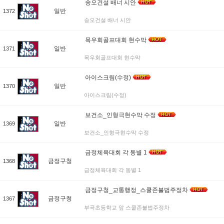
송오건설 배너 시안
일반
1372
송오건설 배너 시안
목우회골프대회 현수막
일반
1371
목우회골프대회 현수막
아이스크림(수정)
일반
1370
아이스크림(수정)
보건소_인형극현수막 수정
일반
1369
보건소_인형극현수막 수정
금정체육대회 각 동별 1
금정구청
1368
금정체육대회 각 동별 1
금정구청_교통행정_스쿨존불법주정차
금정구청
1367
부곡초등학교 앞 스쿨존불법주정차