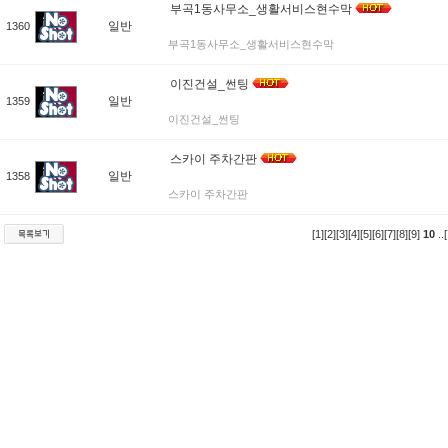
부곡1동사무소_생활서비스현수막
일반
1360
부곡1동사무소_생활서비스현수막
이진건설_썬팅
일반
1359
이진건설_썬팅
스카이 주차간판
일반
1358
스카이 주차간판
[1]
[2]
[3]
[4]
[5]
[6]
[7]
[8]
[9]
10
..