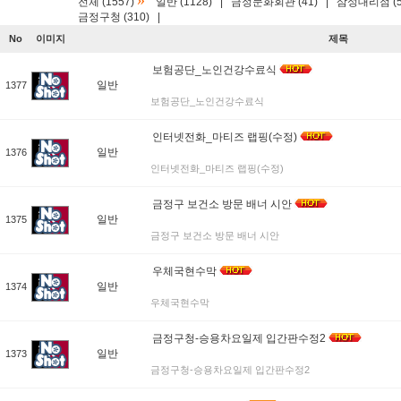
»
전체 (1557)
일반 (1128)
|
금정문화회관 (41)
|
삼성대리점 (5
금정구청 (310)
|
No
이미지
제목
보험공단_노인건강수료식
일반
1377
보험공단_노인건강수료식
인터넷전화_마티즈 랩핑(수정)
일반
1376
인터넷전화_마티즈 랩핑(수정)
금정구 보건소 방문 배너 시안
일반
1375
금정구 보건소 방문 배너 시안
우체국현수막
일반
1374
우체국현수막
금정구청-승용차요일제 입간판수정2
일반
1373
금정구청-승용차요일제 입간판수정2