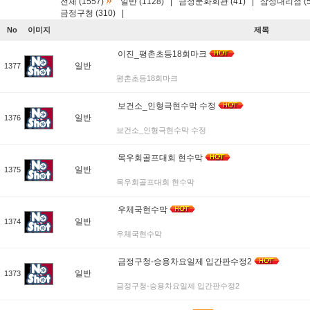
»
전체 (1557)
일반 (1128)
|
금정문화회관 (41)
|
삼성대리점 (5
금정구청 (310)
|
No
이미지
제목
이진_평촌초등18회마크
일반
1377
평촌초등18회마크
보건소_인형극현수막 수정
일반
1376
보건소_인형극현수막 수정
목우회골프대회 현수막
일반
1375
목우회골프대회 현수막
우체국현수막
일반
1374
우체국현수막
금정구청-승용차요일제 입간판수정2
일반
1373
금정구청-승용차요일제 입간판수정2