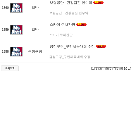
보험공단 - 건강검진 현수막
일반
1360
보험공단 - 건강검진 현수막
스카이 주차간판
일반
1359
스카이 주차간판
금정구청_구민체육대회 수정
금정구청
1358
금정구청_구민체육대회 수정
[1]
[2]
[3]
[4]
[5]
[6]
[7]
[8]
[9]
10
..