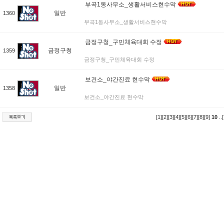
부곡1동사무소_생활서비스현수막
일반
1360
부곡1동사무소_생활서비스현수막
금정구청_구민체육대회 수정
금정구청
1359
금정구청_구민체육대회 수정
보건소_야간진료 현수막
일반
1358
보건소_야간진료 현수막
[1]
[2]
[3]
[4]
[5]
[6]
[7]
[8]
[9]
10
..