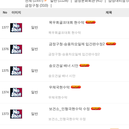
»
전체 (1557)
일반 (1128)
|
금정문화회관 (41)
|
삼성대리점 (5
금정구청 (310)
|
No
이미지
제목
목우회골프대회 현수막
일반
1377
목우회골프대회 현수막
금정구청-승용차요일제 입간판수정2
일반
1376
금정구청-승용차요일제 입간판수정2
송오건설 배너 시안
일반
1375
송오건설 배너 시안
우체국현수막
일반
1374
우체국현수막
보건소_인형극현수막 수정
일반
1373
보건소_인형극현수막 수정