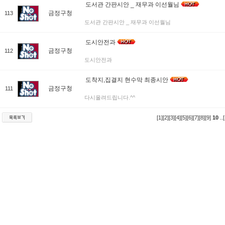
도서관 간판시안 _ 재무과 이선월님
금정구청
113
도서관 간판시안 _ 재무과 이선월님
도시안전과
금정구청
112
도시안전과
도착지,집결지 현수막 최종시안
금정구청
111
다시올려드립니다.^^
[1]
[2]
[3]
[4]
[5]
[6]
[7]
[8]
[9]
10
..