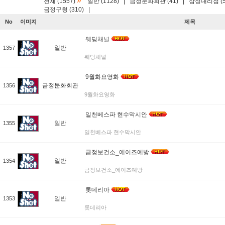
»
전체 (1557)
일반 (1128)
|
금정문화회관 (41)
|
삼성대리점 (5
금정구청 (310)
|
No
이미지
제목
웨딩채널
일반
1357
웨딩채널
9월화요영화
금정문화회관
1356
9월화요영화
일천베스파 현수막시안
일반
1355
일천베스파 현수막시안
금정보건소_에이즈예방
일반
1354
금정보건소_에이즈예방
롯데리아
일반
1353
롯데리아