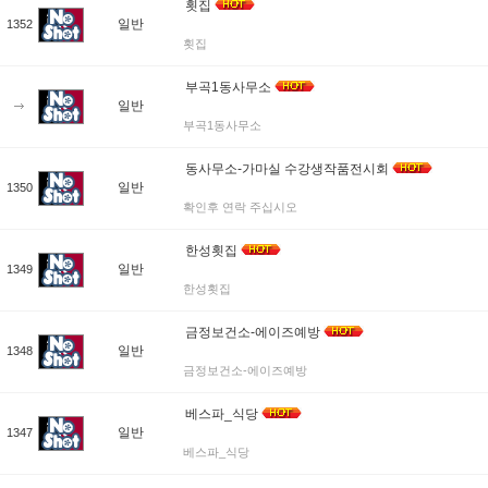
횟집
일반
1352
횟집
부곡1동사무소
일반
부곡1동사무소
동사무소-가마실 수강생작품전시회
일반
1350
확인후 연락 주십시오
한성횟집
일반
1349
한성횟집
금정보건소-에이즈예방
일반
1348
금정보건소-에이즈예방
베스파_식당
일반
1347
베스파_식당