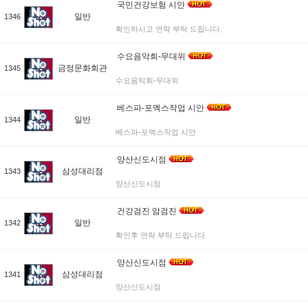
국민건강보험 시안
일반
1346
확인하시고 연락 부탁 드립니다.
수요음악회-무대위
금정문화회관
1345
수요음악회-무대위
베스파-포멕스작업 시안
일반
1344
베스파-포멕스작업 시안
양산신도시점
삼성대리점
1343
양산신도시점
건강검진 암검진
일반
1342
확인후 연락 부탁 드립니다.
양산신도시점
삼성대리점
1341
양산신도시점