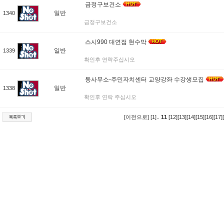
금정구보건소
일반
1340
금정구보건소
스시990 대연점 현수막
일반
1339
확인후 연락주십시오
동사무소-주민자치센터 교양강좌 수강생모집
일반
1338
확인후 연락 주십시오
[이전으로]
[1]
..
11
[12]
[13]
[14]
[15]
[16]
[17]