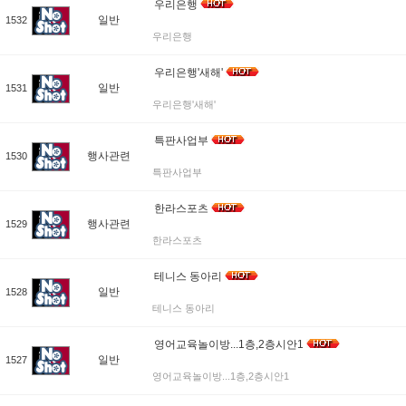
우리은행
일반
1532
우리은행
우리은행'새해'
일반
1531
우리은행'새해'
특판사업부
행사관련
1530
특판사업부
한라스포츠
행사관련
1529
한라스포츠
테니스 동아리
일반
1528
테니스 동아리
영어교육놀이방...1층,2층시안1
일반
1527
영어교육놀이방...1층,2층시안1