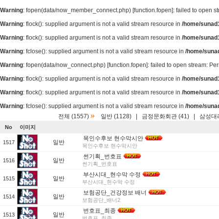
Warning
: fopen(data/now_member_connect.php) [
function.fopen
]: failed to open 
Warning
: flock(): supplied argument is not a valid stream resource in
/home/sunad1
Warning
: flock(): supplied argument is not a valid stream resource in
/home/sunad1
Warning
: fclose(): supplied argument is not a valid stream resource in
/home/suna
Warning
: fopen(data/now_connect.php) [
function.fopen
]: failed to open stream: P
Warning
: flock(): supplied argument is not a valid stream resource in
/home/sunad1
Warning
: flock(): supplied argument is not a valid stream resource in
/home/sunad1
Warning
: fclose(): supplied argument is not a valid stream resource in
/home/suna
»
전체 (1557)
일반 (1128)
|
금정문화회관 (41)
|
삼성대리
No
이미지
목인수후보 현수막시안
일반
1517
목인수후보 현수막시안
썬기획_번호표
일반
1516
썬기획_번호표
부산시대_현수막 수정
일반
1515
부산시대_현수막 수정
보험공단_건강정보 배너
일반
1514
보험공단_배너2
번호표_최종
일반
1513
번호표_최종