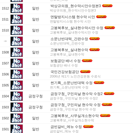
박상규의원_현수막시안수정본3
일반
1512
박상규의원_현수막시안수정본3
면탈방지시스템 현수막 시안
일반
1511
면탈방지시스템 현수막 시안
고봉복후보_실내현수막시안 수정
일반
1510
고봉복후보_실내현수막시안 수정
소문난빈대떡_간판수정
일반
소문난빈대떡_간판수정
고봉복후보_실내현수막
일반
1508
고봉복후보_실내현수막
보험공단 배너 수정
일반
1507
보험공단 배너 수정
국민건강보험공단
일반
1506
2006년 제1기 노인건강운동 수료식
썬기획_소문난빈대떡 수정
일반
1505
썬기획_소문난빈대떡 수정
금정구청_구민의날 현수막 수정2
금정구청
1504
금정구청_구민의날 현수막 수정2
금정구청_구민의날 현수막 수정
금정구청
1503
금정구청_구민의날 현수막 수정
고봉복후보_사무실개소현수막
일반
1502
고봉복후보_사무실개소현수막
금빈갈비_메뉴 수정
일반
1501
금빈갈비_메뉴 수정