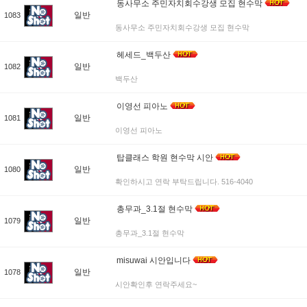
동사무소 주민자치회수강생 모집 현수막
일반
1083
동사무소 주민자치회수강생 모집 현수막
헤세드_백두산
일반
1082
백두산
이영선 피아노
일반
1081
이영선 피아노
탑클래스 학원 현수막 시안
일반
1080
확인하시고 연락 부탁드립니다. 516-4040
총무과_3.1절 현수막
일반
1079
총무과_3.1절 현수막
misuwai 시안입니다
일반
1078
시안확인후 연락주세요~