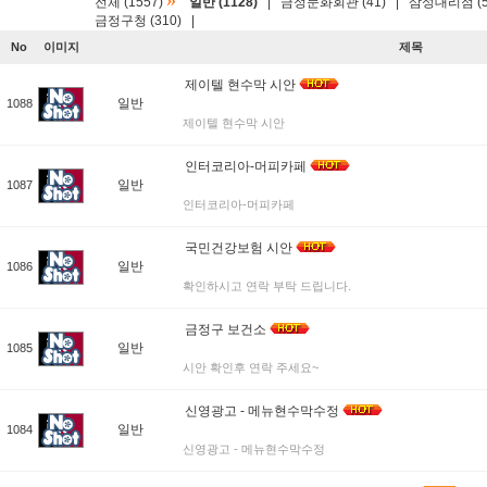
»
전체 (1557)
일반 (1128)
|
금정문화회관 (41)
|
삼성대리점 (5
금정구청 (310)
|
No
이미지
제목
제이텔 현수막 시안
일반
1088
제이텔 현수막 시안
인터코리아-머피카페
일반
1087
인터코리아-머피카페
국민건강보험 시안
일반
1086
확인하시고 연락 부탁 드립니다.
금정구 보건소
일반
1085
시안 확인후 연락 주세요~
신영광고 - 메뉴현수막수정
일반
1084
신영광고 - 메뉴현수막수정