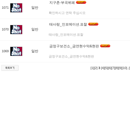
지구촌-부곡뷔페
일반
1071
확인하시고 연락 주십시오
태사랑_인포메이션.표찰
일반
1070
태사랑_인포메이션.표찰
금정구보건소_금연현수막&현판
일반
1069
금정구보건소_금연현수막&현판
[1]
[2]
3
[4]
[5]
[6]
[7]
[8]
[9]
[10]
..