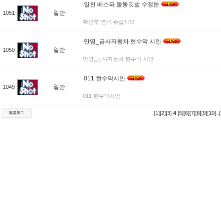
일천 베스파 물통깃발 수정본
일반
1051
확인후 연락 주십시오
만영_금사자동차 현수막 시안
일반
1050
만영_금사자동차 현수막 시안
011 현수막시안
일반
1049
011 현수막시안
[1]
[2]
[3]
4
[5]
[6]
[7]
[8]
[9]
[10]
..