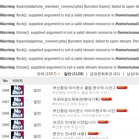
Warning
: fopen(data/now_member_connect.php) [
function.fopen
]: failed to open 
Warning
: flock(): supplied argument is not a valid stream resource in
/home/sunad1
Warning
: flock(): supplied argument is not a valid stream resource in
/home/sunad1
Warning
: fclose(): supplied argument is not a valid stream resource in
/home/suna
Warning
: fopen(data/now_connect.php) [
function.fopen
]: failed to open stream: P
Warning
: flock(): supplied argument is not a valid stream resource in
/home/sunad1
Warning
: flock(): supplied argument is not a valid stream resource in
/home/sunad1
Warning
: fclose(): supplied argument is not a valid stream resource in
/home/suna
»
전체 (1557)
일반 (1128)
|
금정문화회관 (41)
|
삼성대리
No
이미지
부산중앙 라이온스 클럽 현수막 시안 1
일반
1068
부산중앙 라이온스 클럽 현수막 시안 1
석포태권도체육관(현대기획)
일반
1067
확인하시고 연락 주세요
부산중앙 라이온스 이미지현수막 시안
일반
1066
부산중앙 라이온스 이미지현수막 시안
보건소 안내판 시안입니다.
일반
1065
확인후 연락 주십시요
본건소 안내판 내용1
일반
1064
본건소 안내판 내용1 교정 봐주십시오.