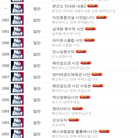
본건소 안내판 내용2
일반
본건소 안내판 내용2 내용 교정 봐주십시오
이진종합건설 시안입니다.
일반
1062
확인하시고 연락 부탁합니다.
삼계탕 현수막 시안
일반
1061
삼계탕 현수막 시안
라이온스클럽 시안
일반
1060
라이온스클럽 시안
민노당현수막
일반
1059
민노당현수막
해진검도관 시안
일반
1058
확인하시고 연락주십시오
망미태권도체육관 시안
일반
1057
확인하시고 연락 부탁드립니다.
해진검도관 시안 수정본
일반
1056
확인하시고 연락 주십시오.
박신영웨딩시안
일반
1055
보시고 연락주세요
현대서비스
일반
1054
확인하시고.. 연락주십시오
오오피자
일반
1053
오오피자
베스파찜질방 물통배너시안
일반
1052
확인하시고 연락 부탁드립니다.