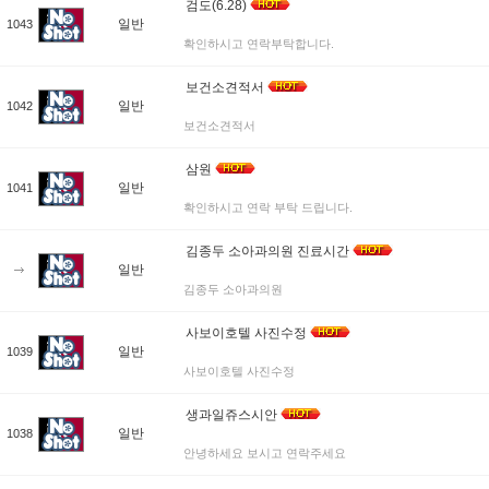
검도(6.28)
일반
1043
확인하시고 연락부탁합니다.
보건소견적서
일반
1042
보건소견적서
삼원
일반
1041
확인하시고 연락 부탁 드립니다.
김종두 소아과의원 진료시간
일반
김종두 소아과의원
사보이호텔 사진수정
일반
1039
사보이호텔 사진수정
생과일쥬스시안
일반
1038
안녕하세요 보시고 연락주세요