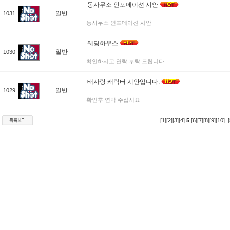
동사무소 인포메이션 시안
일반
1031
동사무소 인포메이션 시안
웨딩하우스
일반
1030
확인하시고 연락 부탁 드립니다.
태사랑 캐릭터 시안입니다.
일반
1029
확인후 연락 주십시요
[1]
[2]
[3]
[4]
5
[6]
[7]
[8]
[9]
[10]
..