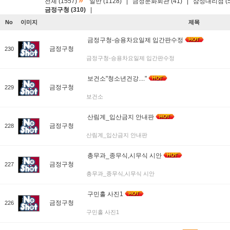
»
전체 (1557)
일반 (1128)
|
금정문화회관 (41)
|
삼성대리점 (5
금정구청 (310)
|
No
이미지
제목
금정구청-승용차요일제 입간판수정
금정구청
230
금정구청-승용차요일제 입간판수정
보건소"청소년건강...."
금정구청
229
보건소
산림계_입산금지 안내판
금정구청
228
산림계_입산금지 안내판
총무과_종무식,시무식 시안
금정구청
227
총무과_종무식,시무식 시안
구민홀 사진1
금정구청
226
구민홀 사진1