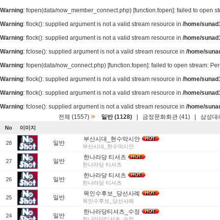
Warning
: fopen(data/now_member_connect.php) [
function.fopen
]: failed to open 
Warning
: flock(): supplied argument is not a valid stream resource in
/home/sunad1
Warning
: flock(): supplied argument is not a valid stream resource in
/home/sunad1
Warning
: fclose(): supplied argument is not a valid stream resource in
/home/suna
Warning
: fopen(data/now_connect.php) [
function.fopen
]: failed to open stream: P
Warning
: flock(): supplied argument is not a valid stream resource in
/home/sunad1
Warning
: flock(): supplied argument is not a valid stream resource in
/home/sunad1
Warning
: fclose(): supplied argument is not a valid stream resource in
/home/suna
»
전체 (1557)
일반 (1128)
|
금정문화회관 (41)
|
삼성대리
No
이미지
부산시대_현수막시안
일반
28
부산시대_현수막시안
한나라당 티셔츠
일반
27
한나라당 티셔츠
한나라당 티셔츠
일반
26
한나라당 티셔츠
목인수후보_당선사례
일반
25
목인수후보_당선사례
한나라당티셔츠_수정
일반
24
한나라당티셔츠_수정