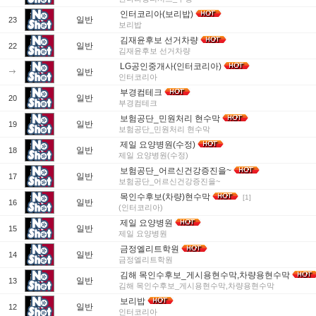
인터코리아(보리밥)
일반
23
보리밥
김재윤후보 선거차량
일반
22
김재윤후보 선거차량
LG공인중개사(인터코리아)
일반
인터코리아
부경컴테크
일반
20
부경컴테크
보험공단_민원처리 현수막
일반
19
보험공단_민원처리 현수막
제일 요양병원(수정)
일반
18
제일 요양병원(수정)
보험공단_어르신건강증진을~
일반
17
보험공단_어르신건강증진을~
목인수후보(차량)현수막
[1]
일반
16
(인터코리아)
제일 요양병원
일반
15
제일 요양병원
금정엘리트학원
일반
14
금정엘리트학원
김해 목인수후보_게시용현수막,차량용현수막
일반
13
김해 목인수후보_게시용현수막,차량용현수막
보리밥
일반
12
인터코리아