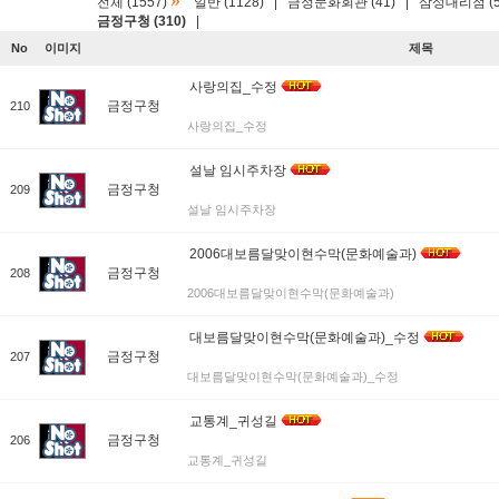
»
전체 (1557)
일반 (1128)
|
금정문화회관 (41)
|
삼성대리점 (5
금정구청 (310)
|
No
이미지
제목
사랑의집_수정
금정구청
210
사랑의집_수정
설날 임시주차장
금정구청
209
설날 임시주차장
2006대보름달맞이현수막(문화예술과)
금정구청
208
2006대보름달맞이현수막(문화예술과)
대보름달맞이현수막(문화예술과)_수정
금정구청
207
대보름달맞이현수막(문화예술과)_수정
교통계_귀성길
금정구청
206
교통계_귀성길