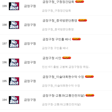
금정구청_구청장간담회
금정구청
199
금정구청_구청장간담회
금정구청_중국방문단환영
금정구청
198
금정구청_중국방문단환영
금정구청 구민홀 배너
금정구청
197
금정구청 구민홀 배너
금정구청 시안
금정구청
196
민선 4기 출범 고봉복 금정구청장 취임..
금정구청_미술대회현수막 수정
금정구청
195
금정구청_미술대회현수막 수정
금정구청-교통과(교통안전의달)
금정구청
194
금정구청-교통과(교통안전의달)