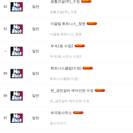
광흥건설(주)_수정
일반
92
광흥건설(주)_수정
이끌림 휘트니스_창문
일반
91
이끌림 휘트니스_창문
부곡1동 수정2
일반
부곡1동 사무소 수정2
휘트니스클럽(수정)
일반
89
휘트니스클럽(수정)
썬_금빈갈비 에어간판 수정
일반
88
썬_금빈갈비 에어간판 수정
부곡동사무소
일반
87
윤산가꾸기