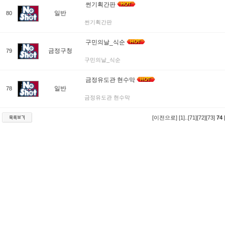
썬기획간판
일반
80
썬기획간판
구민의날_식순
금정구청
79
구민의날_식순
금정유도관 현수막
일반
78
금정유도관 현수막
[이전으로]
[1]
..
[71]
[72]
[73]
74