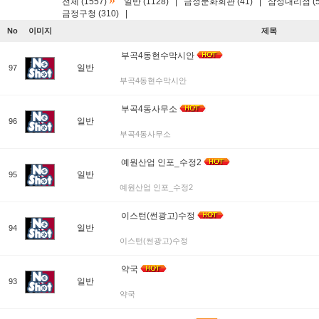
»
전체 (1557)
일반 (1128)
|
금정문화회관 (41)
|
삼성대리점 (5
금정구청 (310)
|
No
이미지
제목
부곡4동현수막시안
일반
97
부곡4동현수막시안
부곡4동사무소
일반
96
부곡4동사무소
예원산업 인포_수정2
일반
95
예원산업 인포_수정2
이스턴(썬광고)수정
일반
94
이스턴(썬광고)수정
약국
일반
93
약국