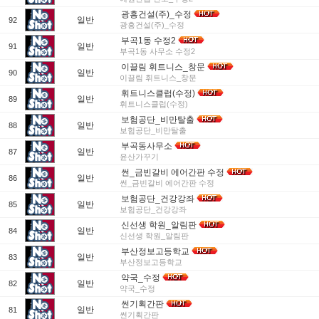
광흥건설(주)_수정
일반
92
광흥건설(주)_수정
부곡1동 수정2
일반
91
부곡1동 사무소 수정2
이끌림 휘트니스_창문
일반
90
이끌림 휘트니스_창문
휘트니스클럽(수정)
일반
89
휘트니스클럽(수정)
보험공단_비만탈출
일반
88
보험공단_비만탈출
부곡동사무소
일반
87
윤산가꾸기
썬_금빈갈비 에어간판 수정
일반
86
썬_금빈갈비 에어간판 수정
보험공단_건강강좌
일반
85
보험공단_건강강좌
신선생 학원_알림판
일반
84
신선생 학원_알림판
부산정보고등학교
일반
83
부산정보고등학교
약국_수정
일반
82
약국_수정
썬기획간판
일반
81
썬기획간판