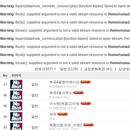
Warning
: fopen(data/now_member_connect.php) [
function.fopen
]: failed to open 
Warning
: flock(): supplied argument is not a valid stream resource in
/home/sunad1
Warning
: flock(): supplied argument is not a valid stream resource in
/home/sunad1
Warning
: fclose(): supplied argument is not a valid stream resource in
/home/suna
Warning
: fopen(data/now_connect.php) [
function.fopen
]: failed to open stream: P
Warning
: flock(): supplied argument is not a valid stream resource in
/home/sunad1
Warning
: flock(): supplied argument is not a valid stream resource in
/home/sunad1
Warning
: fclose(): supplied argument is not a valid stream resource in
/home/suna
»
전체 (1557)
일반 (1128)
|
금정문화회관 (41)
|
삼성대리
No
이미지
부곡4동현수막시안
일반
97
부곡4동현수막시안
부곡4동사무소
일반
96
부곡4동사무소
이스턴(썬광고)수정
일반
95
이스턴(썬광고)수정
약국
일반
94
약국
예원산업 인포_수정2
일반
93
예원산업 인포_수정2