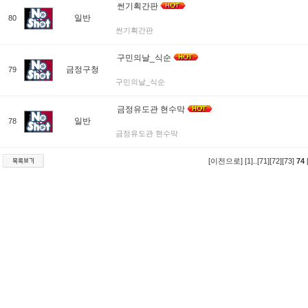
썬기획간판
일반
80
썬기획간판
구민의날_식순
금정구청
79
구민의날_식순
금정유도관 현수막
일반
78
금정유도관 현수막
[이전으로]
[1]
..
[71]
[72]
[73]
74