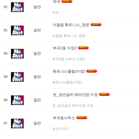
약국
일반
92
약국
이끌림 휘트니스_창문
일반
91
이끌림 휘트니스_창문
부곡1동 수정2
일반
90
부곡1동 사무소 수정2
휘트니스클럽(수정)
일반
89
휘트니스클럽(수정)
썬_금빈갈비 에어간판 수정
일반
88
썬_금빈갈비 에어간판 수정
부곡동사무소
일반
87
윤산가꾸기