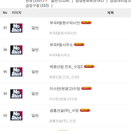
»
전체 (1557)
일반 (1128)
|
금정문화회관 (41)
|
삼성대리점 (5
금정구청 (310)
|
No
이미지
제목
부곡4동현수막시안
일반
97
부곡4동현수막시안
부곡4동사무소
일반
96
부곡4동사무소
예원산업 인포_수정2
일반
95
예원산업 인포_수정2
이스턴(썬광고)수정
일반
94
이스턴(썬광고)수정
광흥건설(주)_수정
일반
93
광흥건설(주)_수정