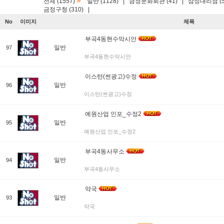
»
전체 (1557)
일반 (1128)
|
금정문화회관 (41)
|
삼성대리점 (5
금정구청 (310)
|
No
이미지
제목
부곡4동현수막시안
일반
97
부곡4동현수막시안
이스턴(썬광고)수정
일반
96
이스턴(썬광고)수정
예원산업 인포_수정2
일반
95
예원산업 인포_수정2
부곡4동사무소
일반
94
부곡4동사무소
약국
일반
93
약국