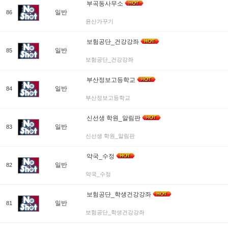
부곡동사무소
일반
86
윤산가꾸기
보험공단_건강강좌
일반
85
보험공단_건강강좌
부산정보고등학교
일반
84
부산정보고등학교
신선생 학원_알림판
일반
83
신선생 학원_알림판
약국_수정
일반
82
약국_수정
보험공단_학생건강강좌
일반
81
보험공단_학생건강강좌