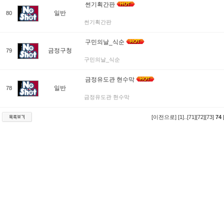
썬기획간판
일반
80
썬기획간판
구민의날_식순
금정구청
79
구민의날_식순
금정유도관 현수막
일반
78
금정유도관 현수막
[이전으로]
[1]
..
[71]
[72]
[73]
74