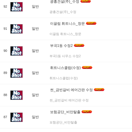
광흥건설(주)_수정
일반
92
광흥건설(주)_수정
이끌림 휘트니스_창문
일반
91
이끌림 휘트니스_창문
부곡1동 수정2
일반
90
부곡1동 사무소 수정2
휘트니스클럽(수정)
일반
89
휘트니스클럽(수정)
썬_금빈갈비 에어간판 수정
일반
88
썬_금빈갈비 에어간판 수정
보험공단_비만탈출
일반
87
보험공단_비만탈출