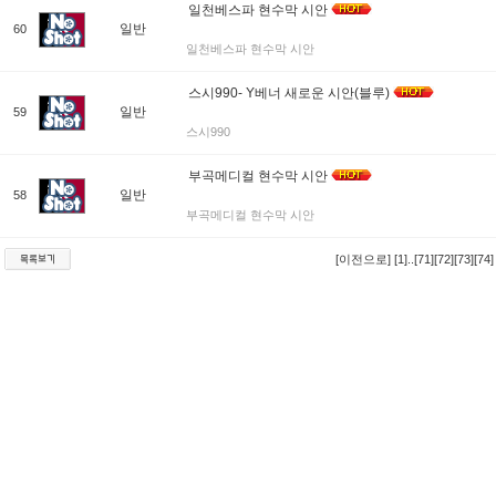
일천베스파 현수막 시안
일반
60
일천베스파 현수막 시안
스시990- Y베너 새로운 시안(블루)
일반
59
스시990
부곡메디컬 현수막 시안
일반
58
부곡메디컬 현수막 시안
[이전으로]
[1]
..
[71]
[72]
[73]
[74]