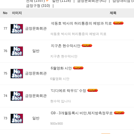
»
전체 (1557)
일반 (1128)
|
금정문화회관 (41)
|
삼성대리점 (5
금정구청 (310)
|
No
이미지
제목
석동호 박사의 허리통증의 예방과 치료
금정문화회관
77
석동호 박사의 허리통증의 예방과 치료
지구촌 현수막시안
일반
76
지구촌 현수막시안
6월영화 시안
금정문화회관
75
6월영화 시안
'디디에르 락우드' 수정
금정문화회관
74
현수막 입니다
G9 - 3개월등록시 비만,체지방측정무료
일반
73
900x900