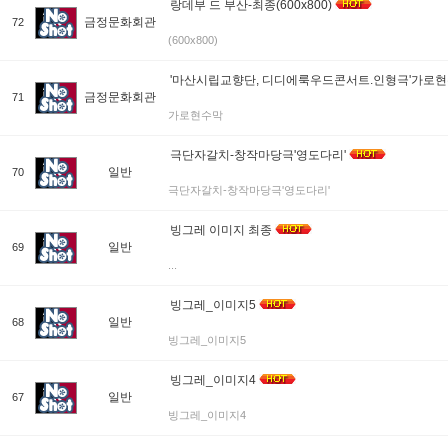
랑데부 드 부산-최종(600x800)
금정문화회관
72
(600x800)
'마산시립교향단, 디디에룩우드콘서트.인형극'가로
금정문화회관
71
가로현수막
극단자갈치-창작마당극'영도다리'
일반
70
극단자갈치-창작마당극'영도다리'
빙그레 이미지 최종
일반
69
...
빙그레_이미지5
일반
68
빙그레_이미지5
빙그레_이미지4
일반
67
빙그레_이미지4