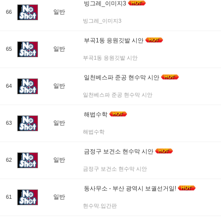
빙그레_이미지3
일반
66
빙그레_이미지3
부곡1동 응원깃발 시안
일반
65
부곡1동 응원깃발 시안
일천베스파 준공 현수막 시안
일반
64
일천베스파 준공 현수막 시안
해법수학
일반
63
해법수학
금정구 보건소 현수막 시안
일반
62
금정구 보건소 현수막 시안
동사무소 - 부산 광역시 보궐선거일!
일반
61
현수막.입간판