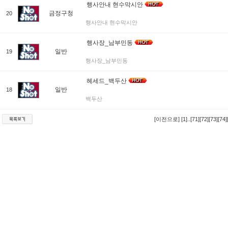
행사안내 현수막시안
금정구청
20
행사안내 현수막시안
행사장_남부민동
일반
19
행사장_남부민동
헤세드_백두산
일반
18
백두산
[이전으로]
[1]
..
[71]
[72]
[73]
[74]