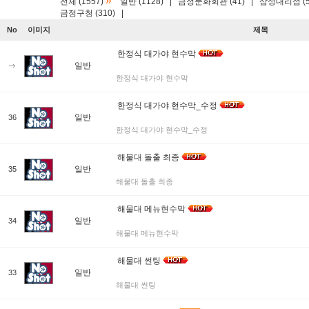
»
전체 (1557)
일반 (1128)
|
금정문화회관 (41)
|
삼성대리점 (5
금정구청 (310)
|
No
이미지
제목
한정식 대가야 현수막
일반
한정식 대가야 현수막
한정식 대가야 현수막_수정
일반
36
한정식 대가야 현수막_수정
해물대 돌출 최종
일반
35
해물대 돌출 최종
해물대 메뉴현수막
일반
34
해물대 메뉴현수막
해물대 썬팅
일반
33
해물대 썬팅