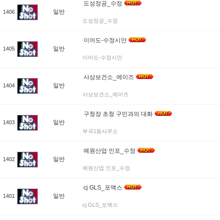
도성정공_수정
일반
1406
도성정공_수정
이어도-수정시안
일반
1405
이어도-수정시안
사상보건소_에이즈
일반
1404
사상보건소_에이즈
구청장 초청 구민과의 대화
일반
1403
부곡1동사무소
예원산업 인포_수정
일반
1402
예원산업 인포_수정
cj GLS_포맥스
일반
1401
cj GLS_포맥스