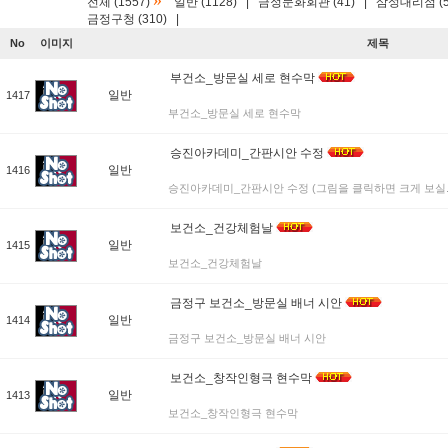
»
전체 (1557)
일반 (1128)
|
금정문화회관 (41)
|
삼성대리점 (5
금정구청 (310)
|
No
이미지
제목
부건소_방문실 세로 현수막
일반
1417
부건소_방문실 세로 현수막
승진아카데미_간판시안 수정
일반
1416
승진아카데미_간판시안 수정 (그림을 클릭하면 크게 보실..
보건소_건강체험날
일반
1415
보건소_건강체험날
금정구 보건소_방문실 배너 시안
일반
1414
금정구 보건소_방문실 배너 시안
보건소_창작인형극 현수막
일반
1413
보건소_창작인형극 현수막