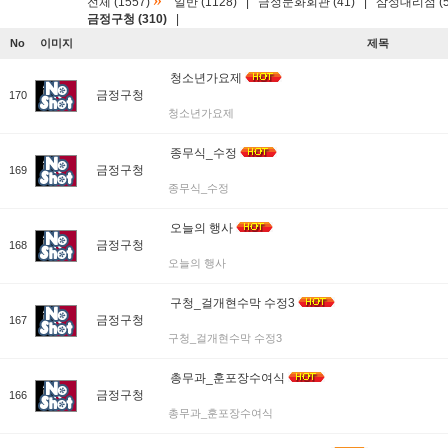
»
전체 (1557)
일반 (1128)
|
금정문화회관 (41)
|
삼성대리점 (5
금정구청 (310)
|
No
이미지
제목
청소년가요제
금정구청
170
청소년가요제
종무식_수정
금정구청
169
종무식_수정
오늘의 행사
금정구청
168
오늘의 행사
구청_걸개현수막 수정3
금정구청
167
구청_걸개현수막 수정3
총무과_훈포장수여식
금정구청
166
총무과_훈포장수여식