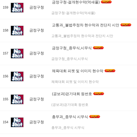
금정구청-걸개현수막(억새풀)
금정구청
159
금정구청-걸개현수막(억새풀)
교통과_불법주정차 현수막과 전단지 시안
금정구청
158
교통과_불법주정차 현수막과 전단지 시안
금정구청_종무식,시무식
금정구청
157
금정구청_종무식,시무식
체육대회 피켓 및 이미지 현수막
금정구청
156
체육대회 피켓 및 이미지 현수막
(공보과)걷기대회 등번호
금정구청
155
(공보과)걷기대회 등번호
총무과_종무식 시무식
금정구청
154
총무과_종무식 시무식