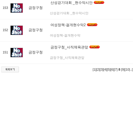
산성걷기대회 _현수막시안
금정구청
153
산성걷기대회 _현수막시안
여성정책-걸개현수막2
금정구청
152
여성정책-걸개현수막
금정구청_사직체육관앞
금정구청
151
금정구청_사직체육관앞
[1]
[2]
[3]
[4]
[5]
[6]
[7]
8
[9]
[10]
..