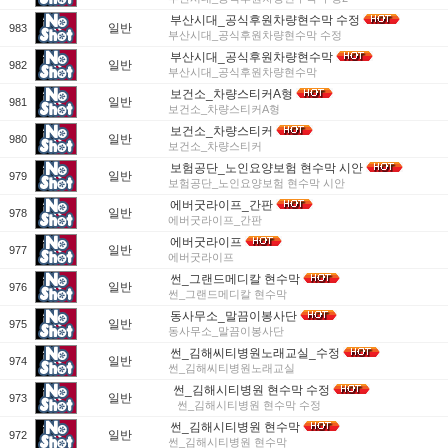
부산시대_공식후원차량현수막 수정
일반
983
부산시대_공식후원차량현수막 수정
부산시대_공식후원차량현수막
일반
982
부산시대_공식후원차량현수막
보건소_차량스티커A형
일반
981
보건소_차량스티커A형
보건소_차량스티커
일반
980
보건소_차량스티커
보험공단_노인요양보험 현수막 시안
일반
979
보험공단_노인요양보험 현수막 시안
에버굿라이프_간판
일반
978
에버굿라이프_간판
에버굿라이프
일반
977
에버굿라이프
썬_그랜드메디칼 현수막
일반
976
썬_그랜드메디칼 현수막
동사무소_말끔이봉사단
일반
975
동사무소_말끔이봉사단
썬_김해씨티병원노래교실_수정
일반
974
썬_김해씨티병원노래교실
썬_김해시티병원 현수막 수정
일반
973
썬_김해시티병원 현수막 수정
썬_김해시티병원 현수막
일반
972
썬_김해시티병원 현수막