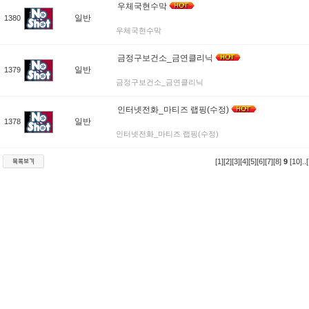
우체국현수막
일반
1380
우체국현수막
금정구보건소_금연클리닉
일반
1379
금정구보건소_금연클리닉
인터넷전화_마티즈 랩핑(수정)
일반
1378
인터넷전화_마티즈 랩핑(수정)
[1]
[2]
[3]
[4]
[5]
[6]
[7]
[8]
9
[10]
..