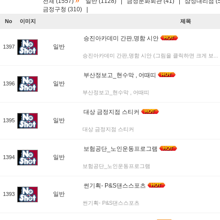
»
전체 (1557)
일반 (1128)
|
금정문화회관 (41)
|
삼성대리점 (5
금정구청 (310)
|
No
이미지
제목
승진아카데미 간판,명함 시안
일반
1397
승진아카데미 간판,명함 시안 (그림을 클릭하면 크게 보...
부산정보고_현수막 , 어때띠
일반
1396
부산정보고_현수막 , 어때띠
대상 금정지점 스티커
일반
1395
대상 금정지점 스티커
보험공단_노인운동프로그램
일반
1394
보험공단_노인운동프로그램
썬기획- P&S댄스스포츠
일반
1393
썬기획- P&S댄스스포츠