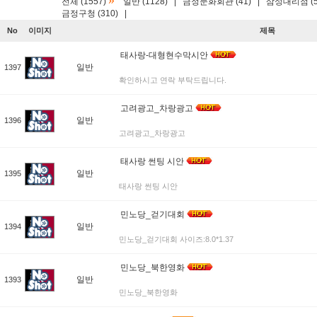
»
전체 (1557)
일반 (1128)
|
금정문화회관 (41)
|
삼성대리점 (5
금정구청 (310)
|
No
이미지
제목
태사랑-대형현수막시안
일반
1397
확인하시고 연락 부탁드립니다.
고려광고_차랑광고
일반
1396
고려광고_차랑광고
태사랑 썬팅 시안
일반
1395
태사랑 썬팅 시안
민노당_걷기대회
일반
1394
민노당_걷기대회 사이즈:8.0*1.37
민노당_북한영화
일반
1393
민노당_북한영화