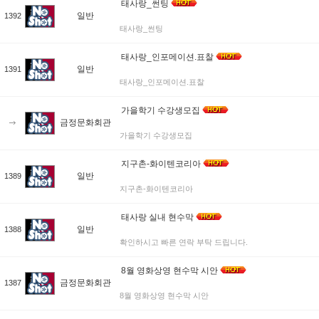
태사랑_썬팅
일반
1392
태사랑_썬팅
태사랑_인포메이션.표찰
일반
1391
태사랑_인포메이션.표찰
가을학기 수강생모집
금정문화회관
가을학기 수강생모집
지구촌-화이텐코리아
일반
1389
지구촌-화이텐코리아
태사랑 실내 현수막
일반
1388
확인하시고 빠른 연락 부탁 드립니다.
8월 영화상영 현수막 시안
금정문화회관
1387
8월 영화상영 현수막 시안