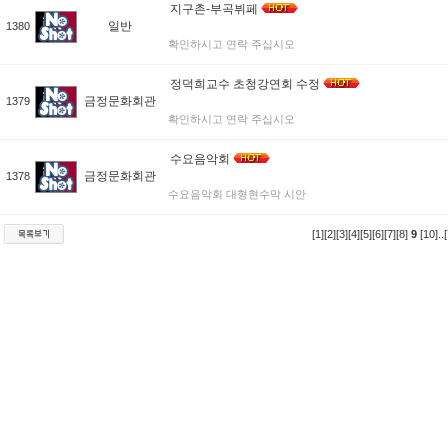
지구촌-부곡뷔페
일반
1380
확인하시고 연락 주십시오
정덕희교수 초청강연회 수정
금정문화회관
1379
확인하시고 연락 주십시오
수요음악회
금정문화회관
1378
수요음악회 대형현수막 시안
[1]
[2]
[3]
[4]
[5]
[6]
[7]
[8]
9
[10]
..