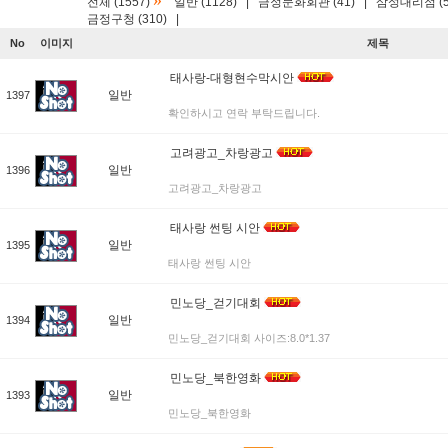
»
전체 (1557)
일반 (1128)
|
금정문화회관 (41)
|
삼성대리점 (5
금정구청 (310)
|
No
이미지
제목
태사랑-대형현수막시안
일반
1397
확인하시고 연락 부탁드립니다.
고려광고_차랑광고
일반
1396
고려광고_차랑광고
태사랑 썬팅 시안
일반
1395
태사랑 썬팅 시안
민노당_걷기대회
일반
1394
민노당_걷기대회 사이즈:8.0*1.37
민노당_북한영화
일반
1393
민노당_북한영화