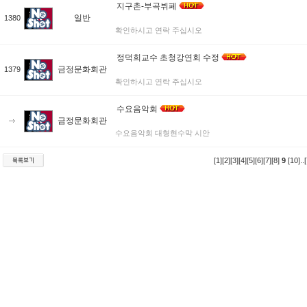
지구촌-부곡뷔페
일반
1380
확인하시고 연락 주십시오
정덕희교수 초청강연회 수정
금정문화회관
1379
확인하시고 연락 주십시오
수요음악회
금정문화회관
수요음악회 대형현수막 시안
[1]
[2]
[3]
[4]
[5]
[6]
[7]
[8]
9
[10]
..