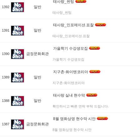
태사랑_썬팅
일반
1392
태사랑_썬팅
태사랑_인포메이션.표찰
일반
1391
태사랑_인포메이션.표찰
가을학기 수강생모집
금정문화회관
1390
가을학기 수강생모집
지구촌-화이텐코리아
일반
1389
지구촌-화이텐코리아
태사랑 실내 현수막
일반
1388
확인하시고 빠른 연락 부탁 드립니다.
8월 영화상영 현수막 시안
금정문화회관
1387
8월 영화상영 현수막 시안