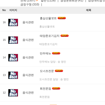
»
전체 (1557)
일반 (1128)
|
금정문화회관 (41)
|
삼성대리점 (5
금정구청 (310)
|
No
이미지
제목
홍삼선물셋트
음식관련
16
홍삼선물셋트
태양촌포기김치
음식관련
15
태양촌포기김치
만두메뉴
음식관련
14
만두메뉴 담당 : 송 영민
도너츠전문
음식관련
13
도너츠전문 담당 : 송 영민
회전문점
음식관련
12
회전문점